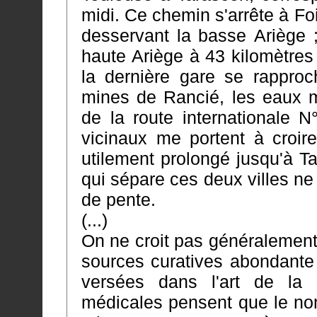
midi. Ce chemin s'arrête à Foix, chef-lieu de notre département, en
desservant la basse Ariège ; m
haute Ariège à 43 kilomètres 
la dernière gare se rapproche le plus possible. Les abo
mines de Rancié, les eaux mi
de la route internationale N°20, le développement des chemins
vicinaux me portent à croire que l
utilement prolongé jusqu'à Ta
qui sépare ces deux villes ne présente aucune mauvaise condition
de pente.
(...)
On ne croit pas généralement 
sources curatives abondante et variées et les 
versées dans l'art de la 
médicales pensent que le nom de Pyrénées Centrale conviendrait