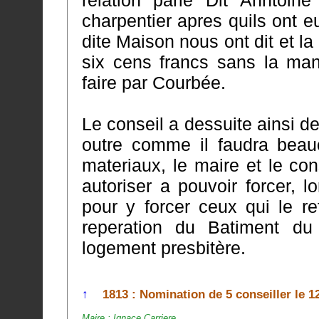
relation parle Dit Anntoine Barre et Guilheme fort maçon 
charpentier apres quils ont eu
dite Maison nous ont dit et la perte quils ont avalue a la somme de
six cens francs sans la maneuvr
faire par Courbée.
Le conseil a dessuite ainsi 
outre comme il faudra beaucoup de
materiaux, le maire et le c
autoriser a pouvoir forcer, lors qu'on commandera à la C
pour y forcer ceux qui le re
reperation du Batiment du Culte et pour la construction du
logement presbitère.
↑
1813 : Nomination de 5 conseiller le 1
Maire : Ignace Carriere