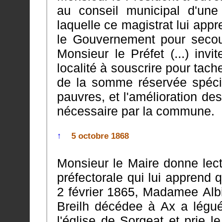
au conseil municipal d'une lettre de Monsie
laquelle ce magistrat lui ap
le Gouvernement pour secourir les pauvres de la commune (...)
Monsieur le Préfet (...) invite
localité à souscrire pour tach
de la somme réservée spécialement pour les soulagements des
pauvres, et l'amélioration de
nécessaire par la commune.
↑
5 octobre 1868
Monsieur le Maire donne lect
préfectorale qui lui apprend que par don sur testame
2 février 1865, Madamee Alb
Breilh décédee à Ax a légué une somme de cinq mille francs à
l'église de Sorgeat et prie le conseil 