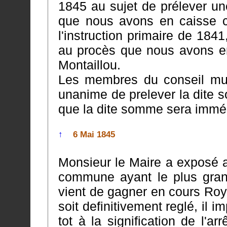
1845 au sujet de prélever u
que nous avons en caisse chez les le percepteur provenant de
l'instruction primaire de 184
au procès que nous avons en cour royale contre la commune de
Montaillou.
Les membres du conseil muni
unanime de prelever la dite somme pour fai
que la dite somme sera immé
↑
6 Mai 1845
Monsieur le Maire a exposé a
commune ayant le plus grand interet à ce
vient de gagner en cours Ro
soit definitivement reglé, il importe que l'on fasse procéder au plus
tot à la signification de l'arrêt qu