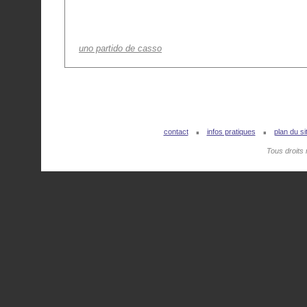
uno partido de casso
.
.
contact
infos pratiques
plan du si
Tous droits