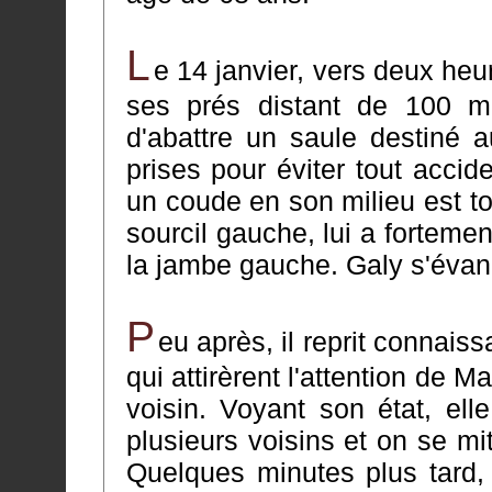
L
e 14 janvier, vers deux heur
ses prés distant de 100 mètres environ du hameau, à l'effet
d'abattre un saule destiné 
prises pour éviter tout accident, au moment où l'arbre qui formait
un coude en son milieu est tombé, il 
sourcil gauche, lui a fortement
la jambe gauche. Ga
P
eu après, il reprit connais
qui attirèrent l'attention de Marie Caujolle qui tr
voisin. Voyant son état, ell
plusieurs voisins et on se mit en devoir de le transporter chez lui.
Quelques minutes plus tard, 